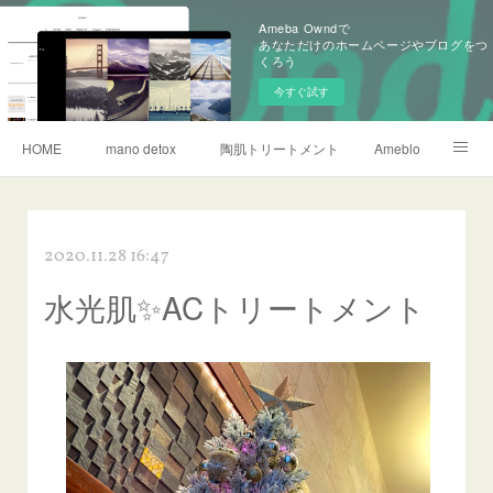
Ameba Owndで
あなただけのホームページやブログをつ
くろう
今すぐ試す
HOME
mano detox
陶肌トリートメント
Ameblo
リタライフ水素風呂
2020.11.28 16:47
水光肌✨ACトリートメント