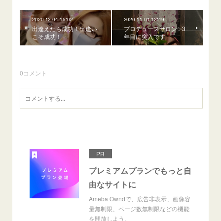
2020.12.04 15:02
2020.11.01 12:49
出逢えたら成功！出逢い
プロデュースサロン✨3
こそ成功！
年目に突入です
0
コメント
PR
プレミアムプランでもっと自
由なサイトに
Ameba Owndで、広告非表示、画像容
量無制限、ページ数無制限などの機能
を開放しよう。