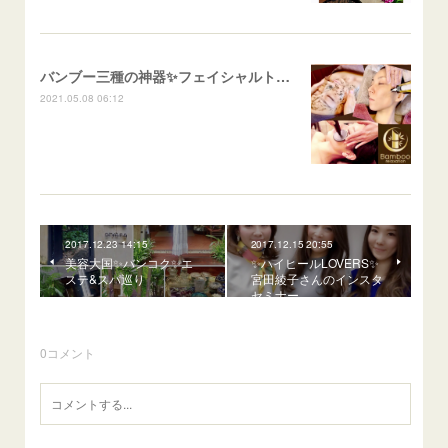
バンブー三種の神器✨フェイシャルトリートメント
2021.05.08 06:12
2017.12.23 14:15
2017.12.15 20:55
美容大国✨バンコク✨エ
✨ハイヒールLOVERS✨
ステ&スパ巡り
宮田綾子さんのインスタ
セミナー
0
コメント