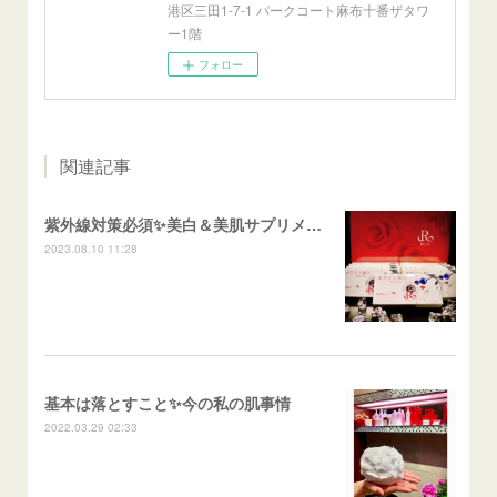
港区三田1-7-1 パークコート麻布十番ザタワ
ー1階
フォロー
関連記事
紫外線対策必須✨美白＆美肌サプリメント
2023.08.10 11:28
基本は落とすこと✨今の私の肌事情
2022.03.29 02:33