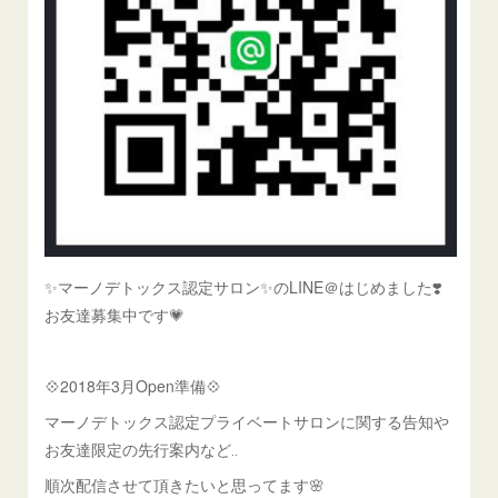
✨マーノデトックス認定サロン✨のLINE＠はじめました❣️
お友達募集中です💗
💠2018年3月Open準備💠
マーノデトックス認定プライベートサロンに関する告知や
お友達限定の先行案内など‥
順次配信させて頂きたいと思ってます🌸