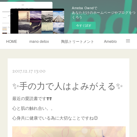
Ameba Owndで
あなただけのホームページやブログをつ
くろう
今すぐ試す
HOME
mano detox
陶肌トリートメント
Ameblo
リタライフ水素風呂
2017.12.17 13:00
✨手の力で人はよみがえる✨
最近の愛読書です❣️❣️
心と肌の触れ合い。。
心身共に健康でいる為に大切なことですね😊