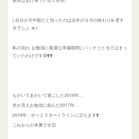
基本は受け身でいる２年間。
( 自分が天中殺だと知ったのは去年の６月の終わりw 遅す
ぎでしょ‥w )
私の流れ‥お勉強に最適な準備期間にバッチリと当てはまっ
ていたわけです🤩❣️❣️
もがいてあがいて過ごした2016年…
光が見えお勉強に励んだ2017年…
2018年…やっとスタートラインに立ちます❣️
これからが本番です😊