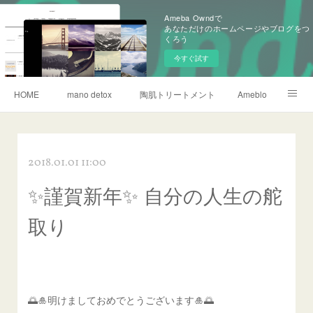
Ameba Owndで
あなただけのホームページやブログをつ
くろう
今すぐ試す
HOME
mano detox
陶肌トリートメント
Ameblo
リタライフ水素風呂
2018.01.01 11:00
✨謹賀新年✨ 自分の人生の舵
取り
🌅🎍明けましておめでとうございます🎍🌅