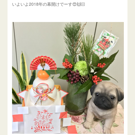
いよいよ2018年の幕開けでーす😍🙌🏻