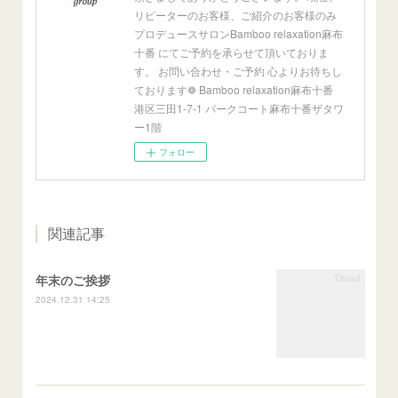
リピーターのお客様、ご紹介のお客様のみ
プロデュースサロンBamboo relaxation麻布
十番 にてご予約を承らせて頂いておりま
す。 お問い合わせ・ご予約 心よりお待ちし
ております❁ Bamboo relaxation麻布十番
港区三田1-7-1 パークコート麻布十番ザタワ
ー1階
フォロー
関連記事
年末のご挨拶
2024.12.31 14:25