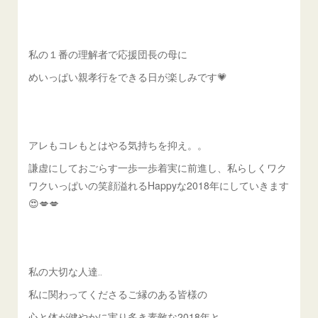
私の１番の理解者で応援団長の母に
めいっぱい親孝行をできる日が楽しみです💗
アレもコレもとはやる気持ちを抑え。。
謙虚にしておごらす一歩一歩着実に前進し、私らしくワク
ワクいっぱいの笑顔溢れるHappyな2018年にしていきます
😍💋💋
私の大切な人達‥
私に関わってくださるご縁のある皆様の
心と体が健やかに実り多き素敵な2018年と