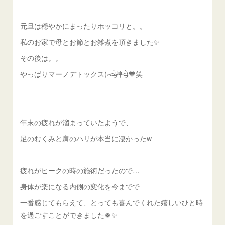
元旦は穏やかにまったりホッコリと。。
私のお家で母とお節とお雑煮を頂きました✨
その後は。。
やっぱりマーノデトックス(⑅˃̶͈̀艸˂̶͈́)🧡笑
年末の疲れが溜まっていたようで、
足のむくみと肩のハリが本当に凄かったw
疲れがピークの時の施術だったので…
身体が楽になる内側の変化を今までで
一番感じてもらえて、とっても喜んでくれた嬉しいひと時
を過ごすことができました🍀✨