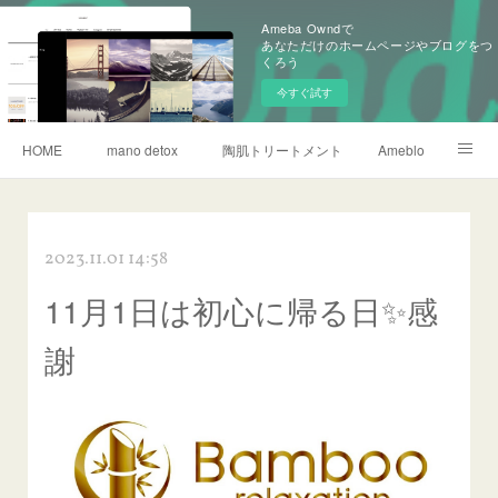
Ameba Owndで
あなただけのホームページやブログをつ
くろう
今すぐ試す
HOME
mano detox
陶肌トリートメント
Ameblo
リタライフ水素風呂
2023.11.01 14:58
11月1日は初心に帰る日✨感
謝