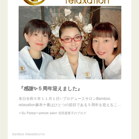
『感謝✨５周年迎えました』
本日令和５年１１月１日✨プロデュースサロンBamboo
relaxation麻布十番はひとつの節目である５周年を迎えるこ…
〜Su Pareja〜private salon 安田貴香子のブログ
bamboo relaxation
(
14
)