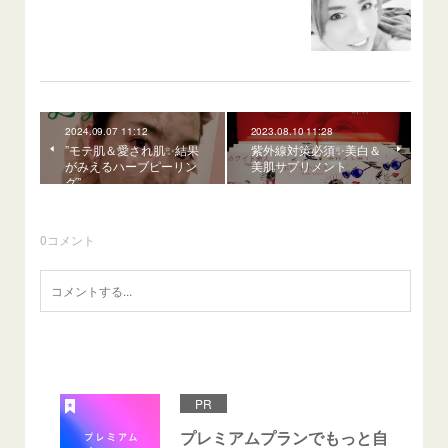
2024.09.07 11:12
2023.08.10 11:28
”モテ肌＆愛され肌✨結果
紫外線対策必須✨美白＆
がみえるハーブピーリン
美肌サプリメント
グ”
0
コメント
PR
プレミアムプランでもっと自