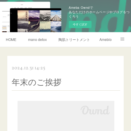
Ameba Owndで
あなただけのホームページやブログをつ
くろう
今すぐ試す
HOME
mano detox
陶肌トリートメント
Ameblo
リタライフ水素風呂
2024.12.31 14:25
年末のご挨拶