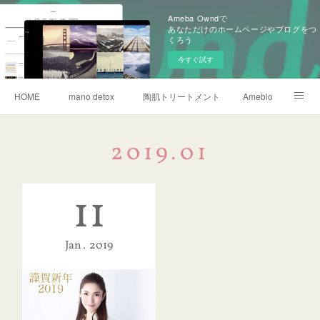
Ameba Owndで
あなただけのホームページやブログをつ
くろう
今すぐ試す
HOME
mano detox
陶肌トリートメント
Ameblo
リタライフ水素風呂
2019
.
01
11
Jan
2019