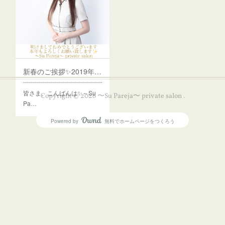
新春のご挨拶✨2019年スタッフ募集
皆さま、こんばんは✨～Su
Copyright ©
2026
〜Su Pareja〜 private salon
.
Pa…
Powered by
無料でホームページをつくろう
AmebaOwnd
フォロー