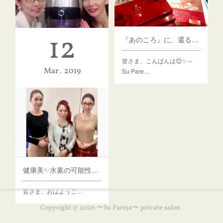
12
『あのころ』に、還る。飲むスキンケア
皆さま、こんばんは😊✨～
ミネラル水素水✨導入
Mar
2019
Su Pare…
皆さま、こんに…
健康美✨水素の可能性と未来
皆さま、おはようご…
Copyright ©
2026
〜Su Pareja〜 private salon
.