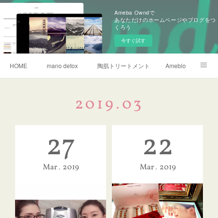
Ameba Owndで
あなただけのホームページやブログをつ
くろう
今すぐ試す
HOME
mano detox
陶肌トリートメント
Ameblo
リタライフ水素風呂
2019
.
03
27
22
Mar
2019
Mar
2019