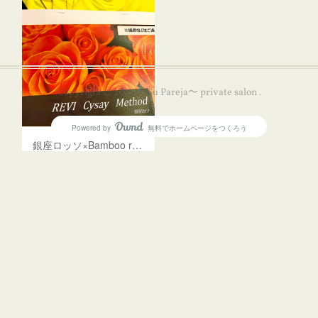
Copyright ©
2026
〜Su Pareja〜 private salon
.
Powered by
無料でホームページをつくろう
AmebaOwnd
銀座ロッソ×Bamboo relaxation✨勉強会
フォロー