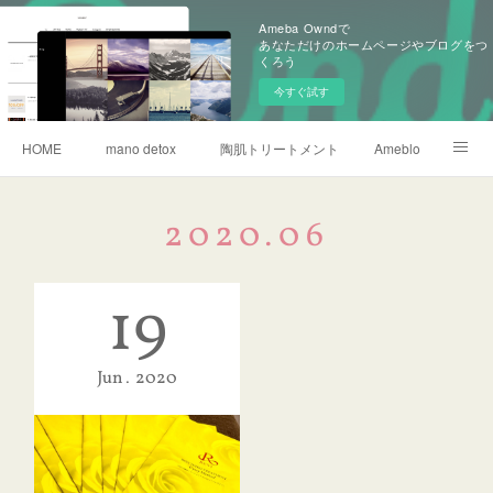
Ameba Owndで
あなただけのホームページやブログをつ
くろう
今すぐ試す
HOME
mano detox
陶肌トリートメント
Ameblo
リタライフ水素風呂
2020
.
06
19
Jun
2020